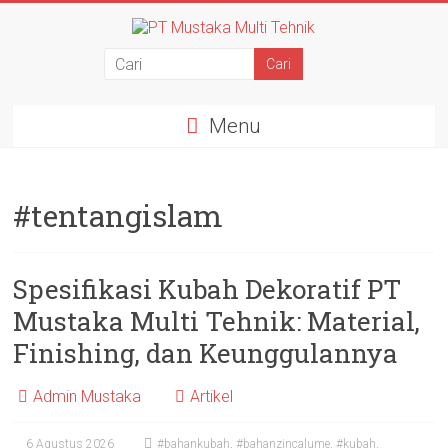
Menu
#tentangislam
Spesifikasi Kubah Dekoratif PT
Mustaka Multi Tehnik: Material,
Finishing, dan Keunggulannya
Admin Mustaka
Artikel
6 Agustus 2026
#bahankubah
,
#bahanzincalume
,
#kubah
,