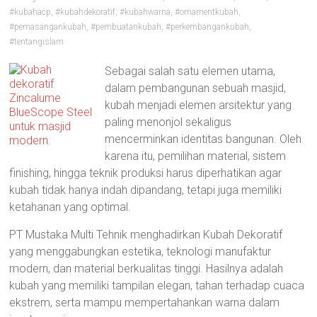
#kubahacp
,
#kubahdekoratif
,
#kubahwarna
,
#ornamentkubah
,
#pemasangankubah
,
#pembuatankubah
,
#perkembangankubah
,
#tentangislam
Sebagai salah satu elemen utama,
dalam pembangunan sebuah masjid,
kubah menjadi elemen arsitektur yang
paling menonjol sekaligus
mencerminkan identitas bangunan. Oleh
karena itu, pemilihan material, sistem
finishing, hingga teknik produksi harus diperhatikan agar
kubah tidak hanya indah dipandang, tetapi juga memiliki
ketahanan yang optimal.
PT Mustaka Multi Tehnik menghadirkan Kubah Dekoratif
yang menggabungkan estetika, teknologi manufaktur
modern, dan material berkualitas tinggi. Hasilnya adalah
kubah yang memiliki tampilan elegan, tahan terhadap cuaca
ekstrem, serta mampu mempertahankan warna dalam