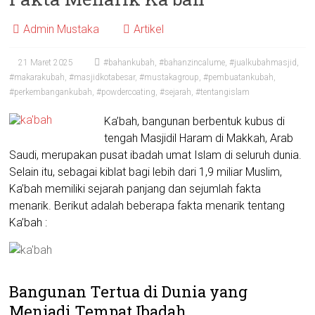
Admin Mustaka
Artikel
21 Maret 2025
#bahankubah
,
#bahanzincalume
,
#jualkubahmasjid
,
#makarakubah
,
#masjidkotabesar
,
#mustakagroup
,
#pembuatankubah
,
#perkembangankubah
,
#powdercoating
,
#sejarah
,
#tentangislam
Ka’bah, bangunan berbentuk kubus di
tengah Masjidil Haram di Makkah, Arab
Saudi, merupakan pusat ibadah umat Islam di seluruh dunia.
Selain itu, sebagai kiblat bagi lebih dari 1,9 miliar Muslim,
Ka’bah memiliki sejarah panjang dan sejumlah fakta
menarik. Berikut adalah beberapa fakta menarik tentang
Ka’bah :
Bangunan Tertua di Dunia yang
Menjadi Tempat Ibadah