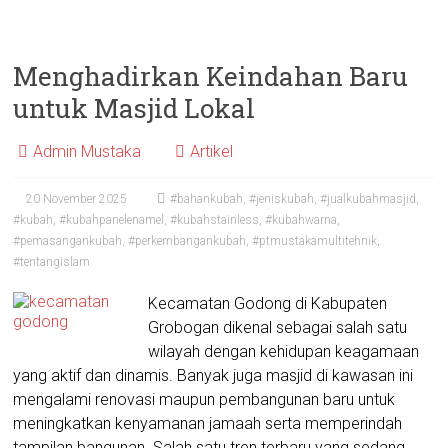
Menghadirkan Keindahan Baru
untuk Masjid Lokal
Admin Mustaka
Artikel
20 November 2025
#bahankubah
,
#jeniskubah
,
#jualkubahmasjid
,
#kubah
,
#kubahpanelenamel
,
#kubahstainless
,
#kubahwarna
,
#pemasangankubah
,
#perkembangankubah
,
#ptmustakamultitehnik
,
#tentangislam
Kecamatan Godong di Kabupaten
Grobogan dikenal sebagai salah satu
wilayah dengan kehidupan keagamaan
yang aktif dan dinamis. Banyak juga masjid di kawasan ini
mengalami renovasi maupun pembangunan baru untuk
meningkatkan kenyamanan jamaah serta memperindah
tampilan bangunan. Salah satu tren terbaru yang sedang