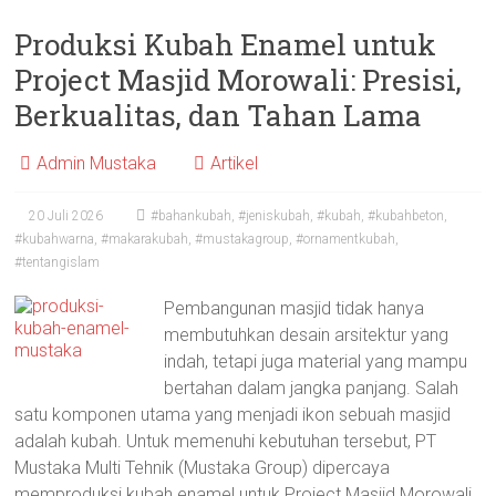
Produksi Kubah Enamel untuk
Project Masjid Morowali: Presisi,
Berkualitas, dan Tahan Lama
Admin Mustaka
Artikel
20 Juli 2026
#bahankubah
,
#jeniskubah
,
#kubah
,
#kubahbeton
,
#kubahwarna
,
#makarakubah
,
#mustakagroup
,
#ornamentkubah
,
#tentangislam
Pembangunan masjid tidak hanya
membutuhkan desain arsitektur yang
indah, tetapi juga material yang mampu
bertahan dalam jangka panjang. Salah
satu komponen utama yang menjadi ikon sebuah masjid
adalah kubah. Untuk memenuhi kebutuhan tersebut, PT
Mustaka Multi Tehnik (Mustaka Group) dipercaya
memproduksi kubah enamel untuk Project Masjid Morowali