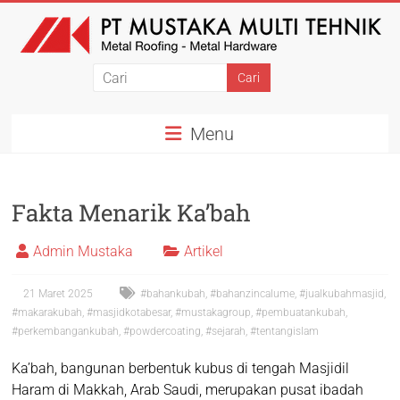
Menu
Fakta Menarik Ka’bah
Admin Mustaka
Artikel
21 Maret 2025
#bahankubah
,
#bahanzincalume
,
#jualkubahmasjid
,
#makarakubah
,
#masjidkotabesar
,
#mustakagroup
,
#pembuatankubah
,
#perkembangankubah
,
#powdercoating
,
#sejarah
,
#tentangislam
Ka’bah, bangunan berbentuk kubus di tengah Masjidil
Haram di Makkah, Arab Saudi, merupakan pusat ibadah