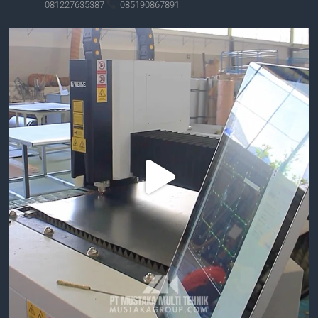
081227635387
085190867891