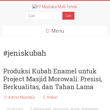
Menu
#jeniskubah
Produksi Kubah Enamel untuk
Project Masjid Morowali: Presisi,
Berkualitas, dan Tahan Lama
Admin Mustaka
Artikel
20 Juli 2026
#bahankubah
,
#jeniskubah
,
#kubah
,
#kubahbeton
,