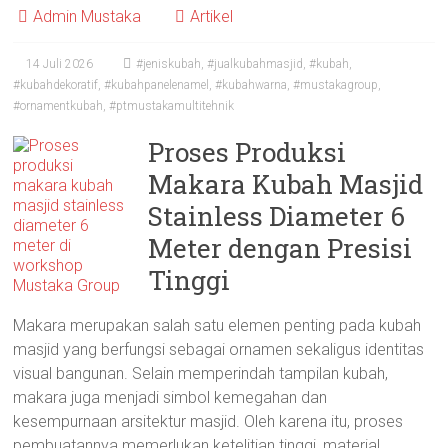
Admin Mustaka
Artikel
14 Juli 2026
#jeniskubah
,
#jualkubahmasjid
,
#kubah
,
#kubahdekoratif
,
#kubahpanelenamel
,
#kubahwarna
,
#mustakagroup
,
#ornamentkubah
,
#ptmustakamultitehnik
Proses Produksi
Makara Kubah Masjid
Stainless Diameter 6
Meter dengan Presisi
Tinggi
Makara merupakan salah satu elemen penting pada kubah
masjid yang berfungsi sebagai ornamen sekaligus identitas
visual bangunan. Selain memperindah tampilan kubah,
makara juga menjadi simbol kemegahan dan
kesempurnaan arsitektur masjid. Oleh karena itu, proses
pembuatannya memerlukan ketelitian tinggi, material