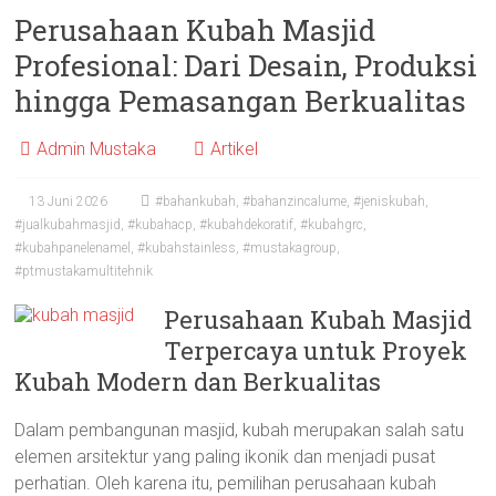
Perusahaan Kubah Masjid
Profesional: Dari Desain, Produksi
hingga Pemasangan Berkualitas
Admin Mustaka
Artikel
13 Juni 2026
#bahankubah
,
#bahanzincalume
,
#jeniskubah
,
#jualkubahmasjid
,
#kubahacp
,
#kubahdekoratif
,
#kubahgrc
,
#kubahpanelenamel
,
#kubahstainless
,
#mustakagroup
,
#ptmustakamultitehnik
Perusahaan Kubah Masjid
Terpercaya untuk Proyek
Kubah Modern dan Berkualitas
Dalam pembangunan masjid, kubah merupakan salah satu
elemen arsitektur yang paling ikonik dan menjadi pusat
perhatian. Oleh karena itu, pemilihan perusahaan kubah