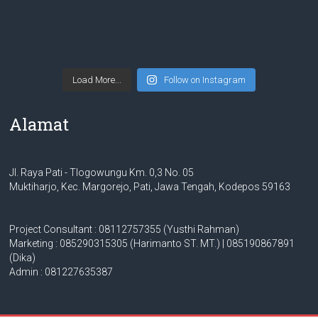
Load More...
Follow on Instagram
Alamat
Jl. Raya Pati - Tlogowungu Km. 0,3 No. 05
Muktiharjo, Kec. Margorejo, Pati, Jawa Tengah, Kodepos 59163
Project Consultant : 08112757355 (Yusthi Rahman)
Marketing : 085290315305 (Harimanto ST. MT.) | 085190867891
(Dika)
Admin : 081227635387