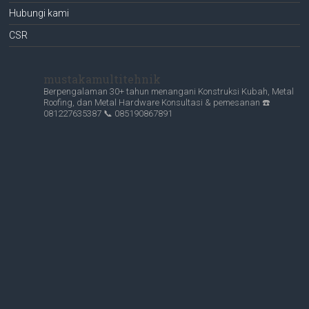
Hubungi kami
CSR
mustakamultitehnik
Berpengalaman 30+ tahun menangani Konstruksi Kubah, Metal
Roofing, dan Metal Hardware
Konsultasi & pemesanan
☎️
081227635387
📞 085190867891