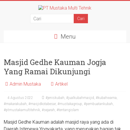
Menu
Masjid Gedhe Kauman Jogja
Yang Ramai Dikunjungi
Admin Mustaka
Artikel
4 Agustus 2022
#jeniskubah
,
#jualkubahmasjid
,
#kubahwarna
,
#makarakubah
,
#masjidkotabesar
,
#mustakagroup
,
#pembuatankubah
,
#ptmustakamultitehnik
,
#sejarah
,
#tentangislam
Masjid Gedhe Kauman adalah masjid raya yang ada di
Daerah Istimewa Yogyakarta, yang merupakan bagian tak