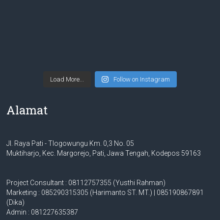
Load More...
Follow on Instagram
Alamat
Jl. Raya Pati - Tlogowungu Km. 0,3 No. 05
Muktiharjo, Kec. Margorejo, Pati, Jawa Tengah, Kodepos 59163
Project Consultant : 08112757355 (Yusthi Rahman)
Marketing : 085290315305 (Harimanto ST. MT.) | 085190867891
(Dika)
Admin : 081227635387