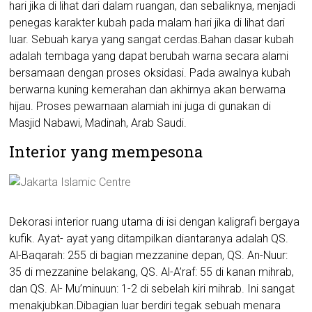
hari jika di lihat dari dalam ruangan, dan sebaliknya, menjadi
penegas karakter kubah pada malam hari jika di lihat dari
luar. Sebuah karya yang sangat cerdas.Bahan dasar kubah
adalah tembaga yang dapat berubah warna secara alami
bersamaan dengan proses oksidasi. Pada awalnya kubah
berwarna kuning kemerahan dan akhirnya akan berwarna
hijau. Proses pewarnaan alamiah ini juga di gunakan di
Masjid Nabawi, Madinah, Arab Saudi.
Interior yang mempesona
Dekorasi interior ruang utama di isi dengan kaligrafi bergaya
kufik. Ayat- ayat yang ditampilkan diantaranya adalah QS.
Al-Baqarah: 255 di bagian mezzanine depan, QS. An-Nuur:
35 di mezzanine belakang, QS. Al-A’raf: 55 di kanan mihrab,
dan QS. Al- Mu’minuun: 1-2 di sebelah kiri mihrab. Ini sangat
menakjubkan.Dibagian luar berdiri tegak sebuah menara