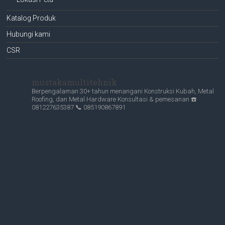
Katalog Produk
Hubungi kami
CSR
mustakamultitehnik
Berpengalaman 30+ tahun menangani Konstruksi Kubah, Metal
Roofing, dan Metal Hardware
Konsultasi & pemesanan
☎️
081227635387
📞 085190867891