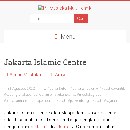
Menu
Jakarta Islamic Centre
Admin Mustaka
Artikel
31 Agustus 2022
#bahankubah
,
#bahanzincalume
,
#kubahdekoratif
,
#kubahgrc
,
#kubahpanelenamel
,
#kubahwarna
,
#mustakagroup
,
#pemasangankubah
,
#pembuatankubah
,
#perkembangankubah
,
#sejarah
Jakarta Islamic Centre atau Masjid Jami’ Jakarta Center
adalah sebuah
masjid
serta lembaga pengkajian dan
pengembangan
Islam
di
Jakarta
. JIC menempati lahan