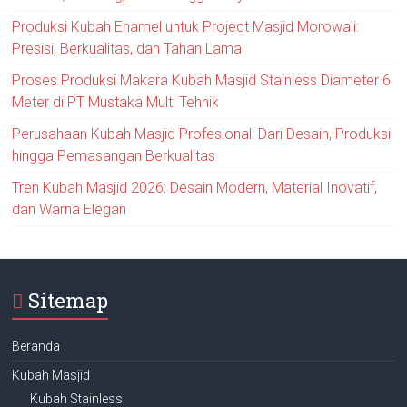
Produksi Kubah Enamel untuk Project Masjid Morowali:
Presisi, Berkualitas, dan Tahan Lama
Proses Produksi Makara Kubah Masjid Stainless Diameter 6
Meter di PT Mustaka Multi Tehnik
Perusahaan Kubah Masjid Profesional: Dari Desain, Produksi
hingga Pemasangan Berkualitas
Tren Kubah Masjid 2026: Desain Modern, Material Inovatif,
dan Warna Elegan
Sitemap
Beranda
Kubah Masjid
Kubah Stainless