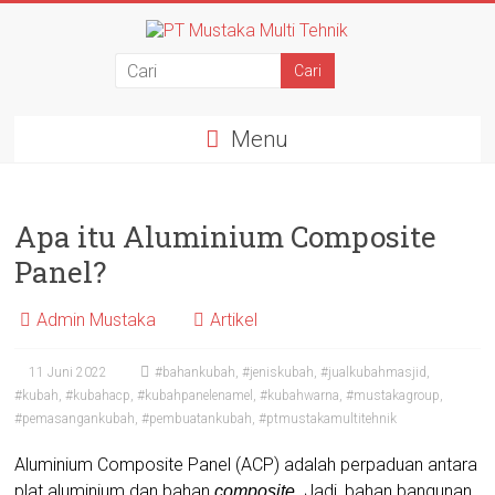
Menu
Apa itu Aluminium Composite
Panel?
Admin Mustaka
Artikel
11 Juni 2022
#bahankubah
,
#jeniskubah
,
#jualkubahmasjid
,
#kubah
,
#kubahacp
,
#kubahpanelenamel
,
#kubahwarna
,
#mustakagroup
,
#pemasangankubah
,
#pembuatankubah
,
#ptmustakamultitehnik
Aluminium Composite Panel (ACP) adalah perpaduan antara
plat aluminium dan bahan
. Jadi, bahan bangunan
composite