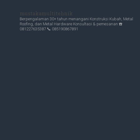
mustakamultitehnik
Berpengalaman 30+ tahun menangani Konstruksi Kubah, Metal
Roofing, dan Metal Hardware
Konsultasi & pemesanan
☎️
081227635387
📞 085190867891