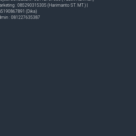
rketing : 085290315305 (Harimanto ST. MT.) |
85190867891 (Dika)
dmin : 081227635387