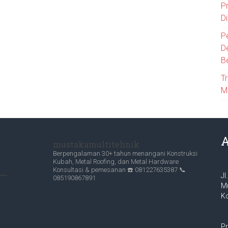
P
D
P
D
B
T
M
mustakamultitehnik
Berpengalaman 30+ tahun menangani Konstruksi
Kubah, Metal Roofing, dan Metal Hardware
Konsultasi & pemesanan
☎️ 081227635387
📞
Jl
085190867891
Mu
K
Pr