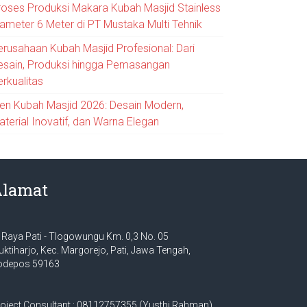
roses Produksi Makara Kubah Masjid Stainless
iameter 6 Meter di PT Mustaka Multi Tehnik
erusahaan Kubah Masjid Profesional: Dari
esain, Produksi hingga Pemasangan
erkualitas
ren Kubah Masjid 2026: Desain Modern,
aterial Inovatif, dan Warna Elegan
Alamat
. Raya Pati - Tlogowungu Km. 0,3 No. 05
ktiharjo, Kec. Margorejo, Pati, Jawa Tengah,
odepos 59163
oject Consultant : 08112757355 (Yusthi Rahman)