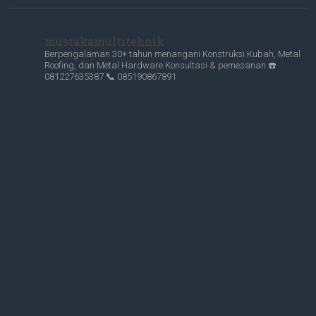
mustakamultitehnik
Berpengalaman 30+ tahun menangani Konstruksi Kubah, Metal
Roofing, dan Metal Hardware
Konsultasi & pemesanan
☎️
081227635387
📞 085190867891