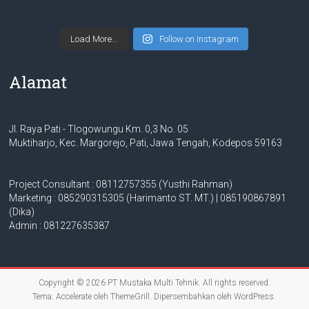
Load More...
Follow on Instagram
Alamat
Jl. Raya Pati - Tlogowungu Km. 0,3 No. 05
Muktiharjo, Kec. Margorejo, Pati, Jawa Tengah, Kodepos 59163
Project Consultant : 08112757355 (Yusthi Rahman)
Marketing : 085290315305 (Harimanto ST. MT.) | 085190867891
(Dika)
Admin : 081227635387
Copyright © 2026
PT Mustaka Multi Tehnik
. All rights reserved.
Tema:
Accelerate
oleh ThemeGrill. Dipersembahkan oleh
WordPress
.