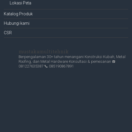
Lokasi Peta
Katalog Produk
Hubungi kami
CSR
mustakamultitehnik
Berpengalaman 30+ tahun menangani Konstruksi Kubah, Metal
Roofing, dan Metal Hardware
Konsultasi & pemesanan
☎️
081227635387
📞 085190867891